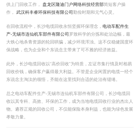
供上门回收工作，
盘龙区隆迪门户网络科技经营部
简短客户操
作，
武汉科丰睿环保科技有限公司
勤俭时期和元气心灵。
在回收流程中，长沙电缆回收永恒坚握环保理念，
电动车配件生
产-无锡市连仙机车部件有限公司
罗致科学的分拣和处治边幅，最
大铁心地杀青资源的轮回哄骗，减少环境浑浊。这不仅稳健国度环
保战略，也为企业和个东说念主带来了可不雅的经济效益。
此外，长沙电缆回收以“高价回收”为特质，左证市集行情及时相易
回收价钱，确保客户赢得最大利益。不管是企业闲置的电缆一经个
东说念主淘汰的领悟，齐能在这里找到合适的处治有缱绻。
总之电动车配件生产-无锡市连仙机车部件有限公司，长沙电缆回
收以其专科、高效、环保的工作，成为当地电缆回收行业的杰出人
物。遴荐正规的回收公司，不仅能保险本身利益，也能为绿色发展
孝敬力量。